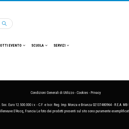
OTTI EVENTO
SCUOLA
SERVIZI
Condizioni Generali di Utilizzo
-
Cookies
-
Privacy
 Soc. Euro 12.500.000 i.v. - C.F. e Iscr. Reg. Imp. Monza e Brianza 02137480964 - R.E.A. 
illeneuve D'Ascq, Francia Le foto dei prodotti presenti sul sito sono puramente esemplificat