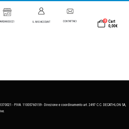
0
Cart
CONTATTACI
AREANEGOZI
IL MIO ACCOUNT
0,00
€
MB-1370021 - P.IVA. 11005760159 - Direzione e coordinamento art. 2497 C.C. DECATHLON SA,
ive.