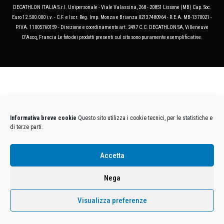
DECATHLON ITALIA S.r.l. Unipersonale - Viale Valassina, 268 - 20851 Lissone (MB) Cap. Soc.
Euro 12.500.000 i.v. - C.F. e Iscr. Reg. Imp. Monza e Brianza 02137480964 - R.E.A. MB-1370021 -
P.IVA. 11005760159 - Direzione e coordinamento art. 2497 C.C. DECATHLON SA, Villeneuve
D'Ascq, Francia Le foto dei prodotti presenti sul sito sono puramente esemplificative.
Informativa breve cookie
Questo sito utilizza i cookie tecnici, per le statistiche e
di terze parti.
Accetta
Nega
Visualizza preferenze