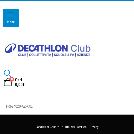
menu
0
Cart
0,00
€
FR634020-AZ-XXL
Condizioni Generali di Utilizzo
-
Cookies
-
Privacy