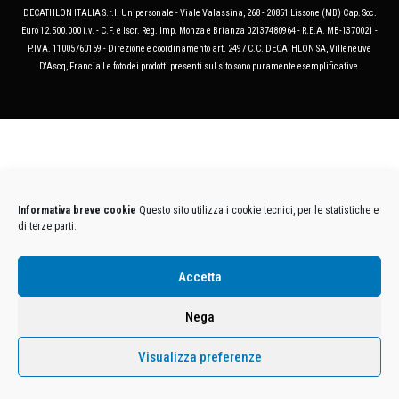
DECATHLON ITALIA S.r.l. Unipersonale - Viale Valassina, 268 - 20851 Lissone (MB) Cap. Soc.
Euro 12.500.000 i.v. - C.F. e Iscr. Reg. Imp. Monza e Brianza 02137480964 - R.E.A. MB-1370021 -
P.IVA. 11005760159 - Direzione e coordinamento art. 2497 C.C. DECATHLON SA, Villeneuve
D'Ascq, Francia Le foto dei prodotti presenti sul sito sono puramente esemplificative.
Informativa breve cookie
Questo sito utilizza i cookie tecnici, per le statistiche e
di terze parti.
Accetta
Nega
Visualizza preferenze