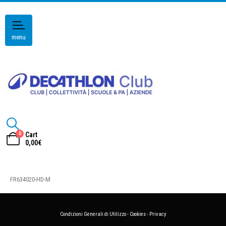
menu
0
Cart
0,00
€
FR634020-HD-M
Condizioni Generali di Utilizzo
-
Cookies
-
Privacy