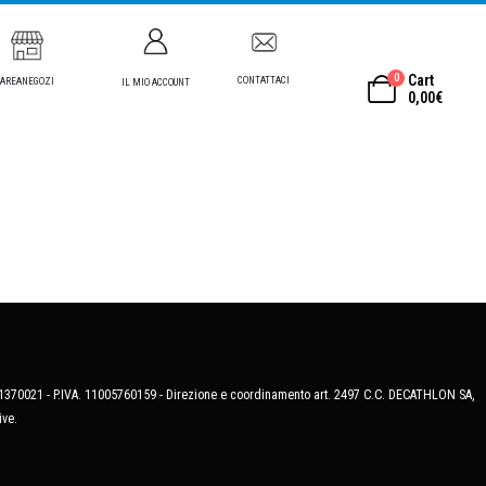
0
Cart
CONTATTACI
AREANEGOZI
IL MIO ACCOUNT
0,00
€
MB-1370021 - P.IVA. 11005760159 - Direzione e coordinamento art. 2497 C.C. DECATHLON SA,
ive.