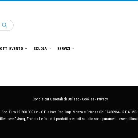
OTTI EVENTO
SCUOLA
SERVIZI
Condizioni Generali di Utilizzo
-
Cookies
-
Privacy
 Soc. Euro 12.500.000 i.v. - C.F. e Iscr. Reg. Imp. Monza e Brianza 02137480964 - R.E.A. 
illeneuve D'Ascq, Francia Le foto dei prodotti presenti sul sito sono puramente esemplificat