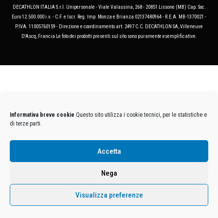
DECATHLON ITALIA S.r.l. Unipersonale - Viale Valassina, 268 - 20851 Lissone (MB) Cap. Soc.
Euro 12.500.000 i.v. - C.F. e Iscr. Reg. Imp. Monza e Brianza 02137480964 - R.E.A. MB-1370021 -
P.IVA. 11005760159 - Direzione e coordinamento art. 2497 C.C. DECATHLON SA, Villeneuve
D'Ascq, Francia Le foto dei prodotti presenti sul sito sono puramente esemplificative.
Informativa breve cookie
Questo sito utilizza i cookie tecnici, per le statistiche e
di terze parti.
Accetta
Nega
Visualizza preferenze