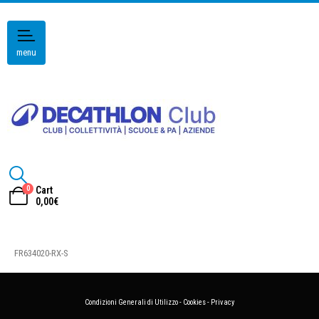
menu
0
Cart
0,00
€
FR634020-RX-S
Condizioni Generali di Utilizzo
-
Cookies
-
Privacy