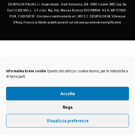
DECATHLON ITALIA S.r.l. Unipersonale - Viale Valassina, 268 - 20851 Lissone (MB) Cap. Soc.
Euro 12.500.000 i.v. - C.F. e Iscr. Reg. Imp. Monza e Brianza 02137480964 - R.E.A. MB-1370021 -
P.IVA. 11005760159 - Direzione e coordinamento art. 2497 C.C. DECATHLON SA, Villeneuve
D'Ascq, Francia Le foto dei prodotti presenti sul sito sono puramente esemplificative.
Informativa breve cookie
Questo sito utilizza i cookie tecnici, per le statistiche e
di terze parti.
Accetta
Nega
Visualizza preferenze