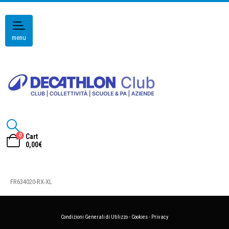
menu
0
Cart
0,00
€
FR634020-RX-XL
Condizioni Generali di Utilizzo
-
Cookies
-
Privacy