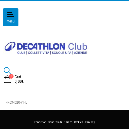
menu
0
Cart
0,00
€
FR634020-YT-L
Condizioni Generali di Utilizzo
-
Cookies
-
Privacy