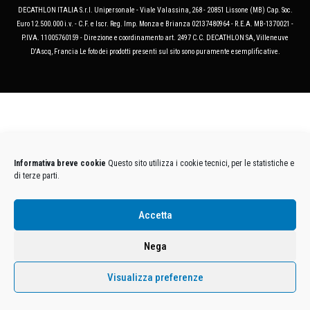
DECATHLON ITALIA S.r.l. Unipersonale - Viale Valassina, 268 - 20851 Lissone (MB) Cap. Soc.
Euro 12.500.000 i.v. - C.F. e Iscr. Reg. Imp. Monza e Brianza 02137480964 - R.E.A. MB-1370021 -
P.IVA. 11005760159 - Direzione e coordinamento art. 2497 C.C. DECATHLON SA, Villeneuve
D'Ascq, Francia Le foto dei prodotti presenti sul sito sono puramente esemplificative.
Informativa breve cookie
Questo sito utilizza i cookie tecnici, per le statistiche e
di terze parti.
Accetta
Nega
Visualizza preferenze