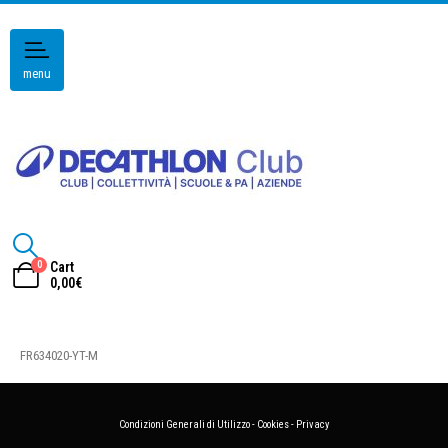
menu
0
Cart
0,00
€
FR634020-YT-M
Condizioni Generali di Utilizzo
-
Cookies
-
Privacy