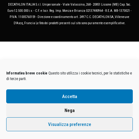
DECATHLON ITALIA S.r.l. Unipersonale - Viale Valassina, 268 - 20851 Lissone (MB) Cap. Soc.
Euro 12.500.000 i.v. - C.F. e Iscr. Reg. Imp. Monza e Brianza 02137480964 - R.E.A. MB-1370021 -
P.IVA. 11005760159 - Direzione e coordinamento art. 2497 C.C. DECATHLON SA, Villeneuve
D'Ascq, Francia Le foto dei prodotti presenti sul sito sono puramente esemplificative.
Informativa breve cookie
Questo sito utilizza i cookie tecnici, per le statistiche e
di terze parti.
Accetta
Nega
Visualizza preferenze