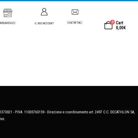
0
Cart
CONTATTACI
AREANEGOZI
IL MIO ACCOUNT
0,00
€
MB-1370021 - P.IVA. 11005760159 - Direzione e coordinamento art. 2497 C.C. DECATHLON SA,
ive.