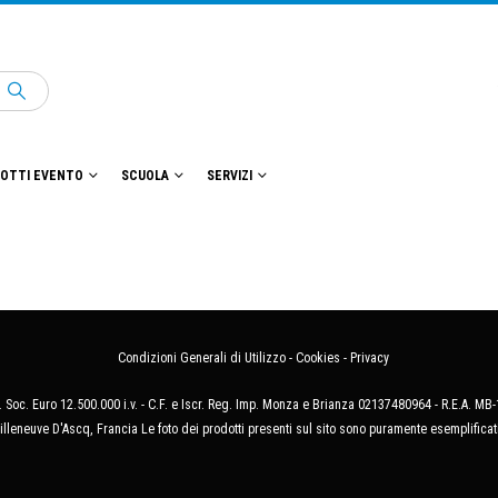
OTTI EVENTO
SCUOLA
SERVIZI
Condizioni Generali di Utilizzo
-
Cookies
-
Privacy
 Soc. Euro 12.500.000 i.v. - C.F. e Iscr. Reg. Imp. Monza e Brianza 02137480964 - R.E.A. 
illeneuve D'Ascq, Francia Le foto dei prodotti presenti sul sito sono puramente esemplificat