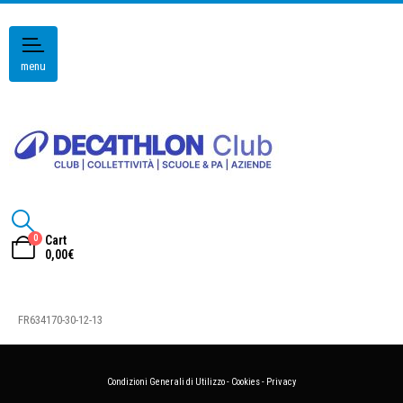
menu
0
Cart
0,00
€
FR634170-30-12-13
Condizioni Generali di Utilizzo
-
Cookies
-
Privacy