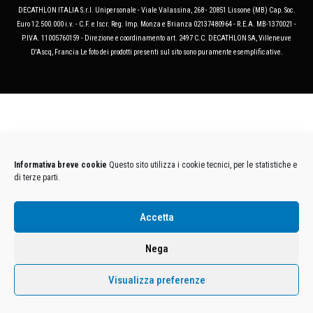
DECATHLON ITALIA S.r.l. Unipersonale - Viale Valassina, 268 - 20851 Lissone (MB) Cap. Soc.
Euro 12.500.000 i.v. - C.F. e Iscr. Reg. Imp. Monza e Brianza 02137480964 - R.E.A. MB-1370021 -
P.IVA. 11005760159 - Direzione e coordinamento art. 2497 C.C. DECATHLON SA, Villeneuve
D'Ascq, Francia Le foto dei prodotti presenti sul sito sono puramente esemplificative.
Informativa breve cookie
Questo sito utilizza i cookie tecnici, per le statistiche e
di terze parti.
Accetta
Nega
Visualizza preferenze