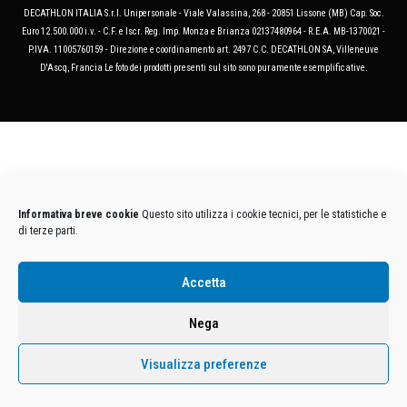
DECATHLON ITALIA S.r.l. Unipersonale - Viale Valassina, 268 - 20851 Lissone (MB) Cap. Soc.
Euro 12.500.000 i.v. - C.F. e Iscr. Reg. Imp. Monza e Brianza 02137480964 - R.E.A. MB-1370021 -
P.IVA. 11005760159 - Direzione e coordinamento art. 2497 C.C. DECATHLON SA, Villeneuve
D'Ascq, Francia Le foto dei prodotti presenti sul sito sono puramente esemplificative.
Informativa breve cookie
Questo sito utilizza i cookie tecnici, per le statistiche e
di terze parti.
Accetta
Nega
Visualizza preferenze