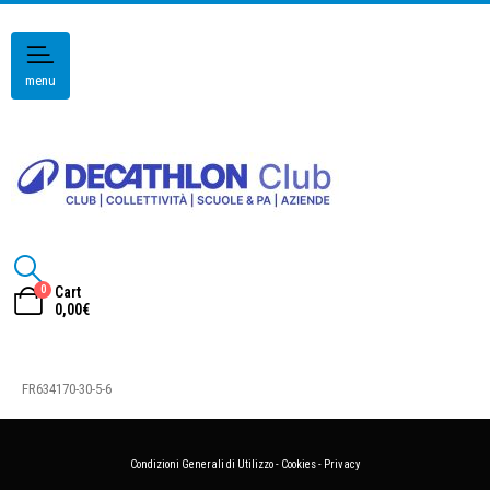
menu
0
Cart
0,00
€
FR634170-30-5-6
Condizioni Generali di Utilizzo
-
Cookies
-
Privacy