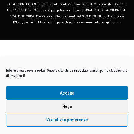
DECATHLON ITALIA S.r.l. Unipersonale - Viale Valassina, 268 - 20851 Lissone (MB) Cap. Soc.
Euro 12.500.000 i.v. - C.F. e Iscr. Reg. Imp. Monza e Brianza 02137480964 - R.E.A. MB-1370021 -
P.IVA. 11005760159 - Direzione e coordinamento art. 2497 C.C. DECATHLON SA, Villeneuve
D'Ascq, Francia Le foto dei prodotti presenti sul sito sono puramente esemplificative.
Informativa breve cookie
Questo sito utilizza i cookie tecnici, per le statistiche e
di terze parti.
Accetta
Nega
Visualizza preferenze