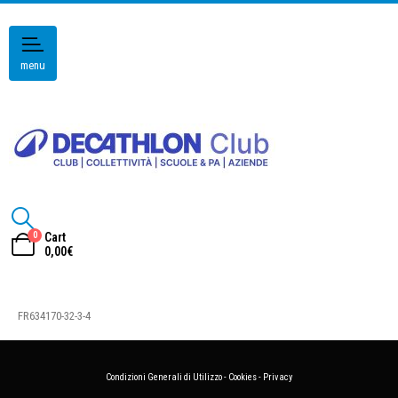
menu
0
Cart
0,00
€
FR634170-32-3-4
Condizioni Generali di Utilizzo
-
Cookies
-
Privacy