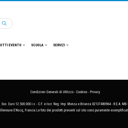
OTTI EVENTO
SCUOLA
SERVIZI
Condizioni Generali di Utilizzo
-
Cookies
-
Privacy
 Soc. Euro 12.500.000 i.v. - C.F. e Iscr. Reg. Imp. Monza e Brianza 02137480964 - R.E.A. 
illeneuve D'Ascq, Francia Le foto dei prodotti presenti sul sito sono puramente esemplificat