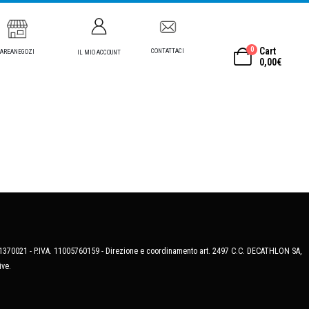
0
Cart
CONTATTACI
AREANEGOZI
IL MIO ACCOUNT
0,00
€
MB-1370021 - P.IVA. 11005760159 - Direzione e coordinamento art. 2497 C.C. DECATHLON SA,
ive.