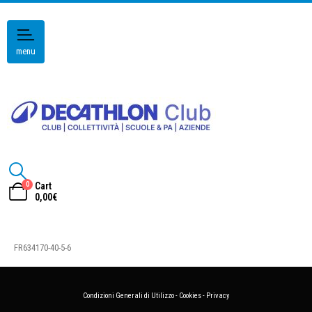
menu
0
Cart
0,00
€
FR634170-40-5-6
Condizioni Generali di Utilizzo
-
Cookies
-
Privacy