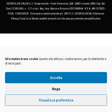
DECATHLON ITALIA S.r.l. Unipersonale - Viale Valassina, 268 - 20851 Lissone (MB) Cap. Soc.
Euro 12.500.000 i.v. - C.F. e Iscr. Reg. Imp. Monza e Brianza 02137480964 - R.E.A. MB-1370021 -
P.IVA. 11005760159 - Direzione e coordinamento art. 2497 C.C. DECATHLON SA, Villeneuve
D'Ascq, Francia Le foto dei prodotti presenti sul sito sono puramente esemplificative.
Informativa breve cookie
Questo sito utilizza i cookie tecnici, per le statistiche e
di terze parti.
Accetta
Nega
Visualizza preferenze