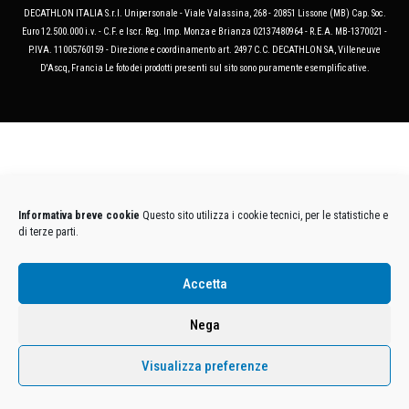
DECATHLON ITALIA S.r.l. Unipersonale - Viale Valassina, 268 - 20851 Lissone (MB) Cap. Soc.
Euro 12.500.000 i.v. - C.F. e Iscr. Reg. Imp. Monza e Brianza 02137480964 - R.E.A. MB-1370021 -
P.IVA. 11005760159 - Direzione e coordinamento art. 2497 C.C. DECATHLON SA, Villeneuve
D'Ascq, Francia Le foto dei prodotti presenti sul sito sono puramente esemplificative.
Informativa breve cookie
Questo sito utilizza i cookie tecnici, per le statistiche e
di terze parti.
Accetta
Nega
Visualizza preferenze