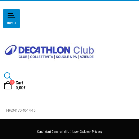
menu
0
Cart
0,00
€
FR634170-40-14-15
Condizioni Generali di Utilizzo
-
Cookies
-
Privacy