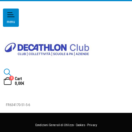
menu
0
Cart
0,00
€
FR634170-51-5-6
Condizioni Generali di Utilizzo
-
Cookies
-
Privacy