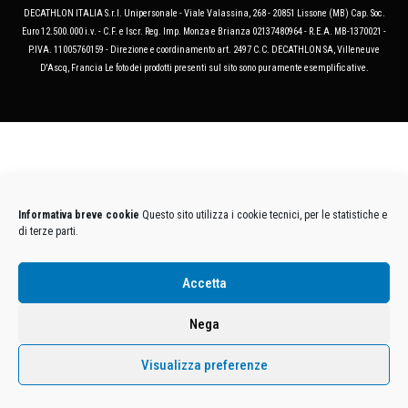
DECATHLON ITALIA S.r.l. Unipersonale - Viale Valassina, 268 - 20851 Lissone (MB) Cap. Soc.
Euro 12.500.000 i.v. - C.F. e Iscr. Reg. Imp. Monza e Brianza 02137480964 - R.E.A. MB-1370021 -
P.IVA. 11005760159 - Direzione e coordinamento art. 2497 C.C. DECATHLON SA, Villeneuve
D'Ascq, Francia Le foto dei prodotti presenti sul sito sono puramente esemplificative.
Informativa breve cookie
Questo sito utilizza i cookie tecnici, per le statistiche e
di terze parti.
Accetta
Nega
Visualizza preferenze