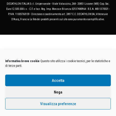
DECATHLON ITALIA S.r.l. Unipersonale - Viale Valassina, 268 - 20851 Lissone (MB) Cap. Soc.
Euro 12.500.000 i.v. - C.F. e Iscr. Reg. Imp. Monza e Brianza 02137480964 - R.E.A. MB-1370021 -
P.IVA. 11005760159 - Direzione e coordinamento art. 2497 C.C. DECATHLON SA, Villeneuve
D'Ascq, Francia Le foto dei prodotti presenti sul sito sono puramente esemplificative.
Informativa breve cookie
Questo sito utilizza i cookie tecnici, per le statistiche e
di terze parti.
Accetta
Nega
Visualizza preferenze