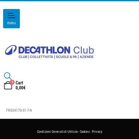
menu
0
Cart
0,00
€
FR634170-51-7-8
Condizioni Generali di Utilizzo
-
Cookies
-
Privacy