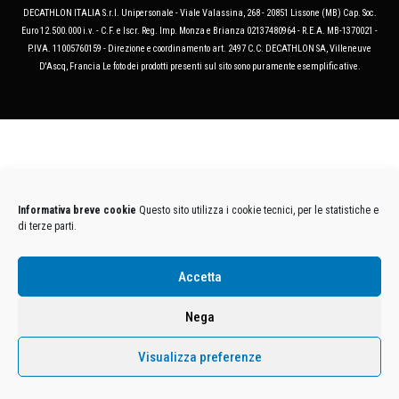
DECATHLON ITALIA S.r.l. Unipersonale - Viale Valassina, 268 - 20851 Lissone (MB) Cap. Soc.
Euro 12.500.000 i.v. - C.F. e Iscr. Reg. Imp. Monza e Brianza 02137480964 - R.E.A. MB-1370021 -
P.IVA. 11005760159 - Direzione e coordinamento art. 2497 C.C. DECATHLON SA, Villeneuve
D'Ascq, Francia Le foto dei prodotti presenti sul sito sono puramente esemplificative.
Informativa breve cookie
Questo sito utilizza i cookie tecnici, per le statistiche e
di terze parti.
Accetta
Nega
Visualizza preferenze