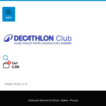
menu
0
Cart
0,00
€
FR634170-AZ-12-13
Condizioni Generali di Utilizzo
-
Cookies
-
Privacy