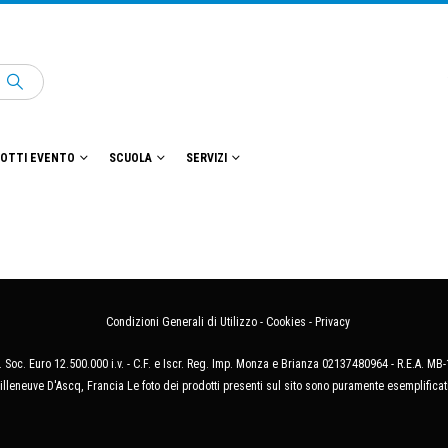
OTTI EVENTO
SCUOLA
SERVIZI
Condizioni Generali di Utilizzo
-
Cookies
-
Privacy
 Soc. Euro 12.500.000 i.v. - C.F. e Iscr. Reg. Imp. Monza e Brianza 02137480964 - R.E.A. 
illeneuve D'Ascq, Francia Le foto dei prodotti presenti sul sito sono puramente esemplificat