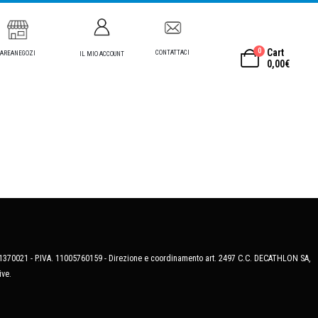
0
Cart
CONTATTACI
AREANEGOZI
IL MIO ACCOUNT
0,00
€
MB-1370021 - P.IVA. 11005760159 - Direzione e coordinamento art. 2497 C.C. DECATHLON SA,
ive.