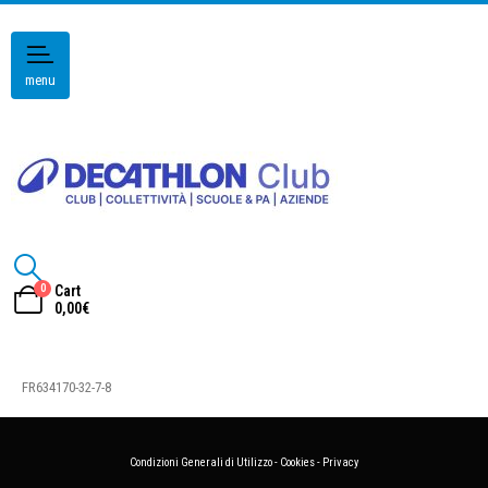
menu
0
Cart
0,00
€
FR634170-32-7-8
Condizioni Generali di Utilizzo
-
Cookies
-
Privacy