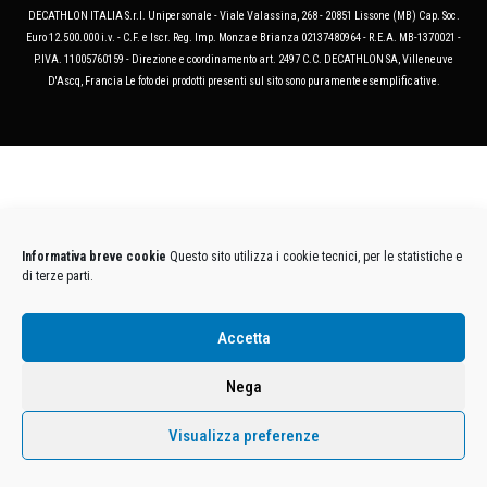
DECATHLON ITALIA S.r.l. Unipersonale - Viale Valassina, 268 - 20851 Lissone (MB) Cap. Soc.
Euro 12.500.000 i.v. - C.F. e Iscr. Reg. Imp. Monza e Brianza 02137480964 - R.E.A. MB-1370021 -
P.IVA. 11005760159 - Direzione e coordinamento art. 2497 C.C. DECATHLON SA, Villeneuve
D'Ascq, Francia Le foto dei prodotti presenti sul sito sono puramente esemplificative.
Informativa breve cookie
Questo sito utilizza i cookie tecnici, per le statistiche e
di terze parti.
Accetta
Nega
Visualizza preferenze