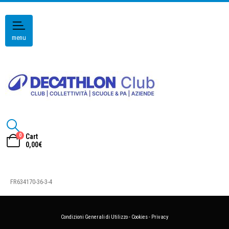
menu
0
Cart
0,00
€
FR634170-36-3-4
Condizioni Generali di Utilizzo
-
Cookies
-
Privacy