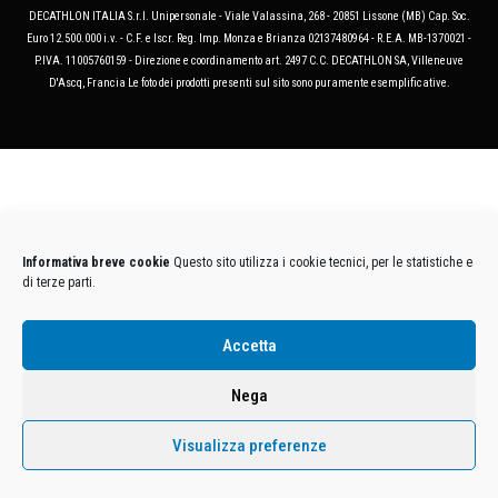
DECATHLON ITALIA S.r.l. Unipersonale - Viale Valassina, 268 - 20851 Lissone (MB) Cap. Soc.
Euro 12.500.000 i.v. - C.F. e Iscr. Reg. Imp. Monza e Brianza 02137480964 - R.E.A. MB-1370021 -
P.IVA. 11005760159 - Direzione e coordinamento art. 2497 C.C. DECATHLON SA, Villeneuve
D'Ascq, Francia Le foto dei prodotti presenti sul sito sono puramente esemplificative.
Informativa breve cookie
Questo sito utilizza i cookie tecnici, per le statistiche e
di terze parti.
Accetta
Nega
Visualizza preferenze