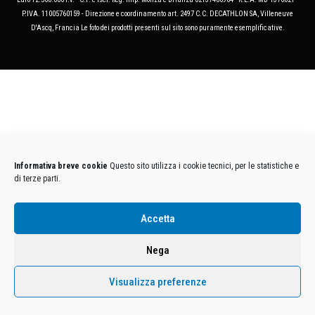
P.IVA. 11005760159 - Direzione e coordinamento art. 2497 C.C. DECATHLON SA, Villeneuve
D'Ascq, Francia Le foto dei prodotti presenti sul sito sono puramente esemplificative.
Informativa breve cookie
Questo sito utilizza i cookie tecnici, per le statistiche e
di terze parti.
Accetta
Nega
Visualizza preferenze