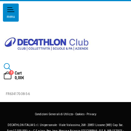
menu
0
Cart
0,00
€
FR634170-38-5-6
Condizioni Generali di Utilizzo
-
Cookies
-
Privacy
DECATHLON ITALIA S.r.l. Unipersonale - Viale Valassina, 268 - 20851 Lissone (MB) Cap. Soc.
Euro 12.500.000 i.v. - C.F. e Iscr. Reg. Imp. Monza e Brianza 02137480964 - R.E.A. MB-1370021 -