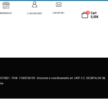
0
Cart
CONTATTACI
AREANEGOZI
IL MIO ACCOUNT
0,00
€
MB-1370021 - P.IVA. 11005760159 - Direzione e coordinamento art. 2497 C.C. DECATHLON SA,
ive.