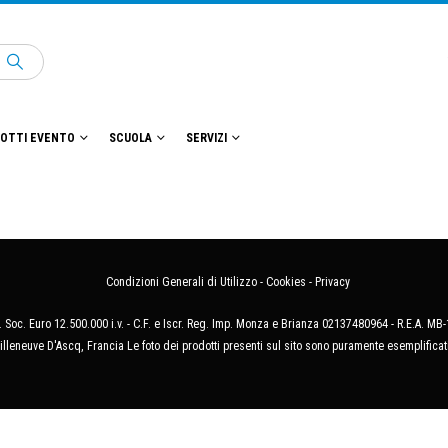
OTTI EVENTO
SCUOLA
SERVIZI
Condizioni Generali di Utilizzo
-
Cookies
-
Privacy
 Soc. Euro 12.500.000 i.v. - C.F. e Iscr. Reg. Imp. Monza e Brianza 02137480964 - R.E.A. 
illeneuve D'Ascq, Francia Le foto dei prodotti presenti sul sito sono puramente esemplificat