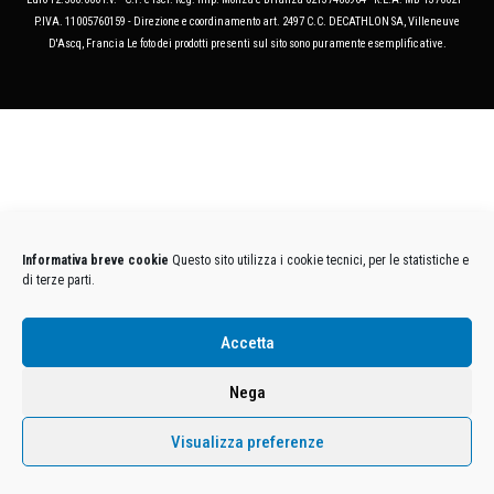
P.IVA. 11005760159 - Direzione e coordinamento art. 2497 C.C. DECATHLON SA, Villeneuve
D'Ascq, Francia Le foto dei prodotti presenti sul sito sono puramente esemplificative.
Informativa breve cookie
Questo sito utilizza i cookie tecnici, per le statistiche e
di terze parti.
Accetta
Nega
Visualizza preferenze