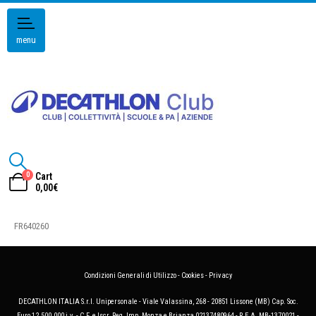
menu
0
Cart
0,00
€
FR640260
Condizioni Generali di Utilizzo
-
Cookies
-
Privacy
DECATHLON ITALIA S.r.l. Unipersonale - Viale Valassina, 268 - 20851 Lissone (MB) Cap. Soc.
Euro 12.500.000 i.v. - C.F. e Iscr. Reg. Imp. Monza e Brianza 02137480964 - R.E.A. MB-1370021 -