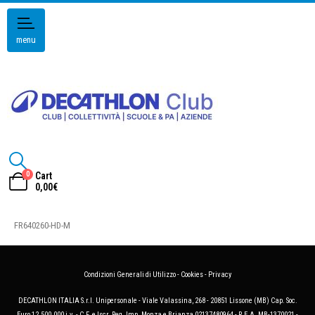
menu
0
Cart
0,00
€
FR640260-HD-M
Condizioni Generali di Utilizzo
-
Cookies
-
Privacy
DECATHLON ITALIA S.r.l. Unipersonale - Viale Valassina, 268 - 20851 Lissone (MB) Cap. Soc.
Euro 12.500.000 i.v. - C.F. e Iscr. Reg. Imp. Monza e Brianza 02137480964 - R.E.A. MB-1370021 -