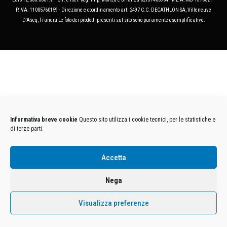
P.IVA. 11005760159 - Direzione e coordinamento art. 2497 C.C. DECATHLON SA, Villeneuve
D'Ascq, Francia Le foto dei prodotti presenti sul sito sono puramente esemplificative.
Informativa breve cookie
Questo sito utilizza i cookie tecnici, per le statistiche e
di terze parti.
Accetta
Nega
Visualizza preferenze