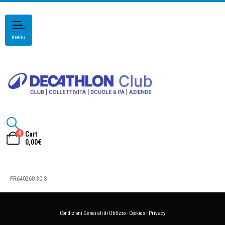
menu
0
Cart
0,00
€
FR640260-30-S
Condizioni Generali di Utilizzo
-
Cookies
-
Privacy