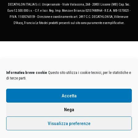
DECATHLON ITALIA S.r.l. Unipersonale - Viale Valassina, 268 - 20851 Lissone (MB) Cap. Soc.
Euro 12.500.000 i.v. - C.F. e Iscr. Reg. Imp. Monza e Brianza 02137480964 - R.E.A. MB-1370021 -
P.IVA. 11005760159 - Direzione e coordinamento art. 2497 C.C. DECATHLON SA, Villeneuve
D'Ascq, Francia Le foto dei prodotti presenti sul sito sono puramente esemplificative.
Informativa breve cookie
Questo sito utilizza i cookie tecnici, per le statistiche e
di terze parti.
Accetta
Nega
Visualizza preferenze