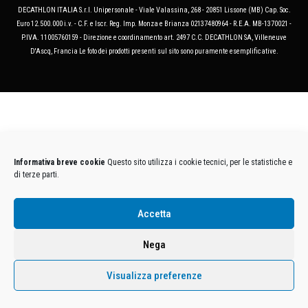
DECATHLON ITALIA S.r.l. Unipersonale - Viale Valassina, 268 - 20851 Lissone (MB) Cap. Soc.
Euro 12.500.000 i.v. - C.F. e Iscr. Reg. Imp. Monza e Brianza 02137480964 - R.E.A. MB-1370021 -
P.IVA. 11005760159 - Direzione e coordinamento art. 2497 C.C. DECATHLON SA, Villeneuve
D'Ascq, Francia Le foto dei prodotti presenti sul sito sono puramente esemplificative.
Informativa breve cookie
Questo sito utilizza i cookie tecnici, per le statistiche e
di terze parti.
Accetta
Nega
Visualizza preferenze