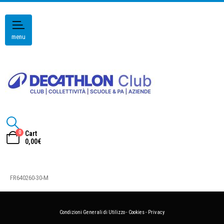
menu
0
Cart
0,00
€
FR640260-30-M
Condizioni Generali di Utilizzo
-
Cookies
-
Privacy