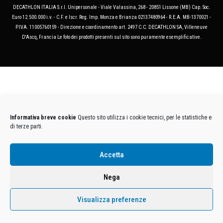
DECATHLON ITALIA S.r.l. Unipersonale - Viale Valassina, 268 - 20851 Lissone (MB) Cap. Soc.
Euro 12.500.000 i.v. - C.F. e Iscr. Reg. Imp. Monza e Brianza 02137480964 - R.E.A. MB-1370021 -
P.IVA. 11005760159 - Direzione e coordinamento art. 2497 C.C. DECATHLON SA, Villeneuve
D'Ascq, Francia Le foto dei prodotti presenti sul sito sono puramente esemplificative.
Informativa breve cookie
Questo sito utilizza i cookie tecnici, per le statistiche e
di terze parti.
Accetta
Nega
Visualizza preferenze