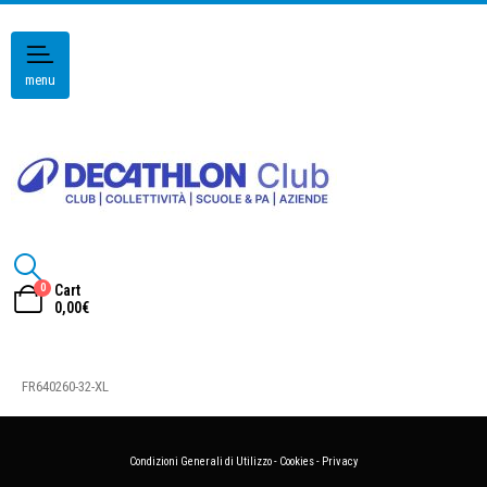
menu
0
Cart
0,00
€
FR640260-32-XL
Condizioni Generali di Utilizzo
-
Cookies
-
Privacy