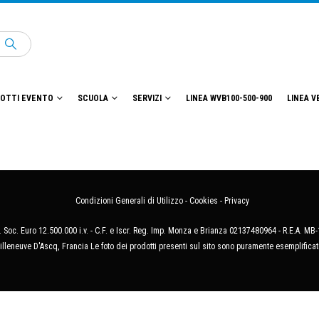
OTTI EVENTO
SCUOLA
SERVIZI
LINEA WVB100-500-900
LINEA V
Condizioni Generali di Utilizzo
-
Cookies
-
Privacy
 Soc. Euro 12.500.000 i.v. - C.F. e Iscr. Reg. Imp. Monza e Brianza 02137480964 - R.E.A. 
illeneuve D'Ascq, Francia Le foto dei prodotti presenti sul sito sono puramente esemplificat