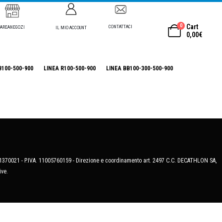
0
Cart
CONTATTACI
AREANEGOZI
IL MIO ACCOUNT
0,00
€
B100-500-900
LINEA R100-500-900
LINEA BB100-300-500-900
MB-1370021 - P.IVA. 11005760159 - Direzione e coordinamento art. 2497 C.C. DECATHLON SA,
ive.