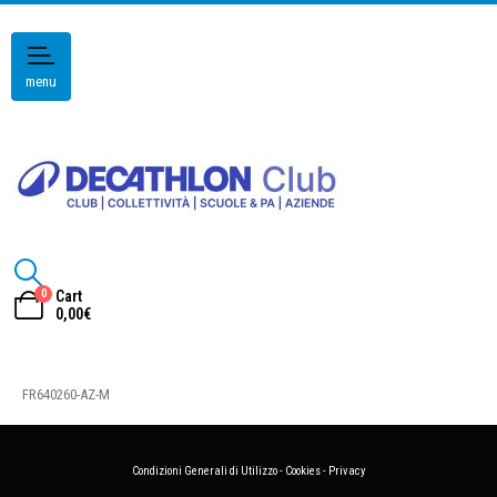
menu
0
Cart
0,00
€
FR640260-AZ-M
Condizioni Generali di Utilizzo
-
Cookies
-
Privacy