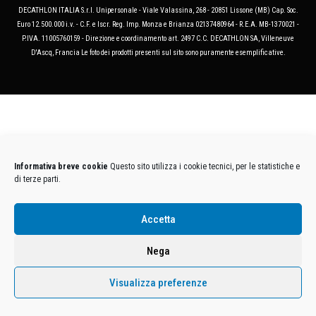
DECATHLON ITALIA S.r.l. Unipersonale - Viale Valassina, 268 - 20851 Lissone (MB) Cap. Soc.
Euro 12.500.000 i.v. - C.F. e Iscr. Reg. Imp. Monza e Brianza 02137480964 - R.E.A. MB-1370021 -
P.IVA. 11005760159 - Direzione e coordinamento art. 2497 C.C. DECATHLON SA, Villeneuve
D'Ascq, Francia Le foto dei prodotti presenti sul sito sono puramente esemplificative.
Informativa breve cookie
Questo sito utilizza i cookie tecnici, per le statistiche e
di terze parti.
Accetta
Nega
Visualizza preferenze