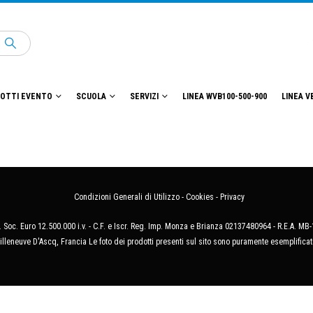
OTTI EVENTO
SCUOLA
SERVIZI
LINEA WVB100-500-900
LINEA V
Condizioni Generali di Utilizzo
-
Cookies
-
Privacy
 Soc. Euro 12.500.000 i.v. - C.F. e Iscr. Reg. Imp. Monza e Brianza 02137480964 - R.E.A. 
illeneuve D'Ascq, Francia Le foto dei prodotti presenti sul sito sono puramente esemplificat