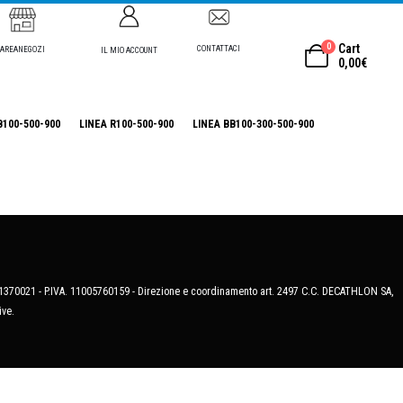
0
Cart
CONTATTACI
AREANEGOZI
IL MIO ACCOUNT
0,00
€
B100-500-900
LINEA R100-500-900
LINEA BB100-300-500-900
MB-1370021 - P.IVA. 11005760159 - Direzione e coordinamento art. 2497 C.C. DECATHLON SA,
ive.