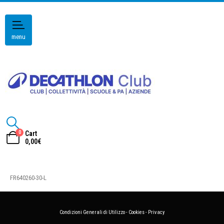
menu
0
Cart
0,00
€
FR640260-30-L
Condizioni Generali di Utilizzo
-
Cookies
-
Privacy