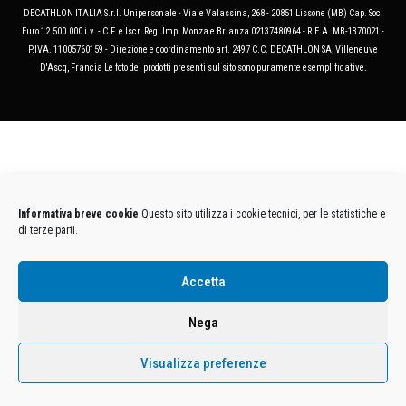
DECATHLON ITALIA S.r.l. Unipersonale - Viale Valassina, 268 - 20851 Lissone (MB) Cap. Soc.
Euro 12.500.000 i.v. - C.F. e Iscr. Reg. Imp. Monza e Brianza 02137480964 - R.E.A. MB-1370021 -
P.IVA. 11005760159 - Direzione e coordinamento art. 2497 C.C. DECATHLON SA, Villeneuve
D'Ascq, Francia Le foto dei prodotti presenti sul sito sono puramente esemplificative.
Informativa breve cookie
Questo sito utilizza i cookie tecnici, per le statistiche e
di terze parti.
Accetta
Nega
Visualizza preferenze