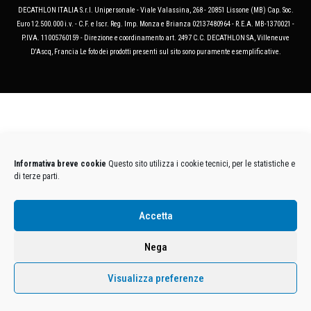
DECATHLON ITALIA S.r.l. Unipersonale - Viale Valassina, 268 - 20851 Lissone (MB) Cap. Soc.
Euro 12.500.000 i.v. - C.F. e Iscr. Reg. Imp. Monza e Brianza 02137480964 - R.E.A. MB-1370021 -
P.IVA. 11005760159 - Direzione e coordinamento art. 2497 C.C. DECATHLON SA, Villeneuve
D'Ascq, Francia Le foto dei prodotti presenti sul sito sono puramente esemplificative.
Informativa breve cookie
Questo sito utilizza i cookie tecnici, per le statistiche e
di terze parti.
Accetta
Nega
Visualizza preferenze