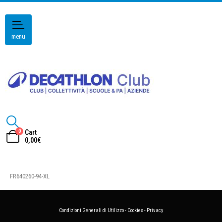
menu
0
Cart
0,00
€
FR640260-94-XL
Condizioni Generali di Utilizzo
-
Cookies
-
Privacy