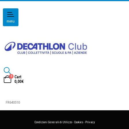
menu
0
Cart
0,00
€
FR640510
Condizioni Generali di Utilizzo
-
Cookies
-
Privacy