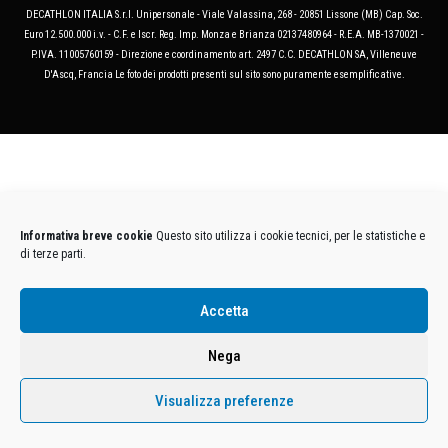
DECATHLON ITALIA S.r.l. Unipersonale - Viale Valassina, 268 - 20851 Lissone (MB) Cap. Soc.
Euro 12.500.000 i.v. - C.F. e Iscr. Reg. Imp. Monza e Brianza 02137480964 - R.E.A. MB-1370021 -
P.IVA. 11005760159 - Direzione e coordinamento art. 2497 C.C. DECATHLON SA, Villeneuve
D'Ascq, Francia Le foto dei prodotti presenti sul sito sono puramente esemplificative.
Informativa breve cookie
Questo sito utilizza i cookie tecnici, per le statistiche e
di terze parti.
Accetta
Nega
Visualizza preferenze