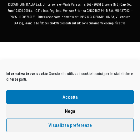
DECATHLON ITALIA S.r.l. Unipersonale - Viale Valassina, 268 - 20851 Lissone (MB) Cap. Soc.
Euro 12.500.000 i.v. - C.F. e Iscr. Reg. Imp. Monza e Brianza 02137480964 - R.E.A. MB-1370021 -
P.IVA. 11005760159 - Direzione e coordinamento art. 2497 C.C. DECATHLON SA, Villeneuve
D'Ascq, Francia Le foto dei prodotti presenti sul sito sono puramente esemplificative.
Informativa breve cookie
Questo sito utilizza i cookie tecnici, per le statistiche e
di terze parti.
Accetta
Nega
Visualizza preferenze