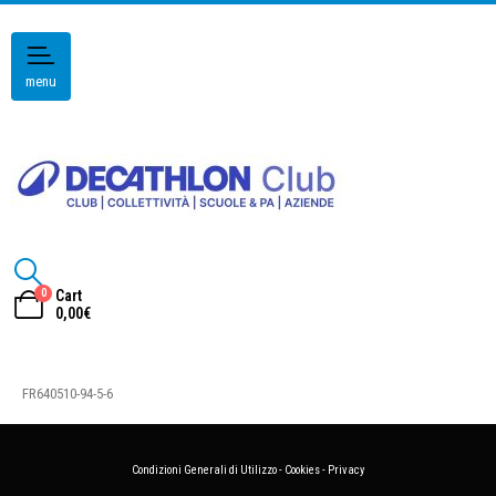
menu
0
Cart
0,00
€
FR640510-94-5-6
Condizioni Generali di Utilizzo
-
Cookies
-
Privacy