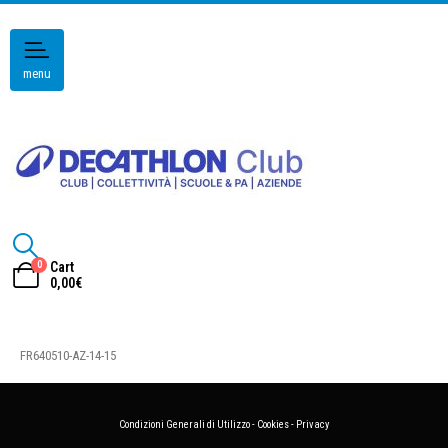
menu
0
Cart
0,00
€
FR640510-AZ-14-15
Condizioni Generali di Utilizzo
-
Cookies
-
Privacy