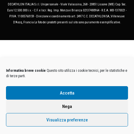
DECATHLON ITALIA S.r.l. Unipersonale - Viale Valassina, 268 - 20851 Lissone (MB) Cap. Soc.
Euro 12.500.000 i.v. - C.F. e Iscr. Reg. Imp. Monza e Brianza 02137480964 - R.E.A. MB-1370021 -
P.IVA. 11005760159 - Direzione e coordinamento art. 2497 C.C. DECATHLON SA, Villeneuve
D'Ascq, Francia Le foto dei prodotti presenti sul sito sono puramente esemplificative.
Informativa breve cookie
Questo sito utilizza i cookie tecnici, per le statistiche e
di terze parti.
Accetta
Nega
Visualizza preferenze