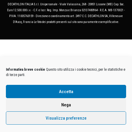
DECATHLON ITALIA S.r.l. Unipersonale - Viale Valassina, 268 - 20851 Lissone (MB) Cap. Soc.
Euro 12.500.000 i.v. - C.F. e Iscr. Reg. Imp. Monza e Brianza 02137480964 - R.E.A. MB-1370021 -
P.IVA. 11005760159 - Direzione e coordinamento art. 2497 C.C. DECATHLON SA, Villeneuve
D'Ascq, Francia Le foto dei prodotti presenti sul sito sono puramente esemplificative.
Informativa breve cookie
Questo sito utilizza i cookie tecnici, per le statistiche e
di terze parti.
Accetta
Nega
Visualizza preferenze