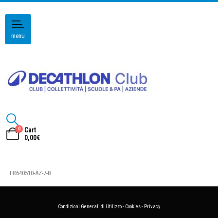
menu
0
Cart
0,00
€
FR640510-AZ-7-8
Condizioni Generali di Utilizzo
-
Cookies
-
Privacy