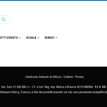
OTTI EVENTO
SCUOLA
SERVIZI
Condizioni Generali di Utilizzo
-
Cookies
-
Privacy
 Soc. Euro 12.500.000 i.v. - C.F. e Iscr. Reg. Imp. Monza e Brianza 02137480964 - R.E.A. 
illeneuve D'Ascq, Francia Le foto dei prodotti presenti sul sito sono puramente esemplificat