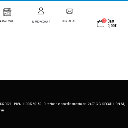
0
Cart
CONTATTACI
AREANEGOZI
IL MIO ACCOUNT
0,00
€
MB-1370021 - P.IVA. 11005760159 - Direzione e coordinamento art. 2497 C.C. DECATHLON SA,
ive.