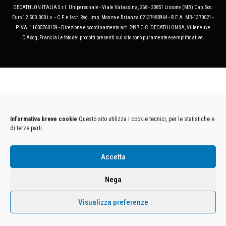
DECATHLON ITALIA S.r.l. Unipersonale - Viale Valassina, 268 - 20851 Lissone (MB) Cap. Soc.
Euro 12.500.000 i.v. - C.F. e Iscr. Reg. Imp. Monza e Brianza 02137480964 - R.E.A. MB-1370021 -
P.IVA. 11005760159 - Direzione e coordinamento art. 2497 C.C. DECATHLON SA, Villeneuve
D'Ascq, Francia Le foto dei prodotti presenti sul sito sono puramente esemplificative.
Informativa breve cookie
Questo sito utilizza i cookie tecnici, per le statistiche e
di terze parti.
Accetta
Nega
Visualizza preferenze