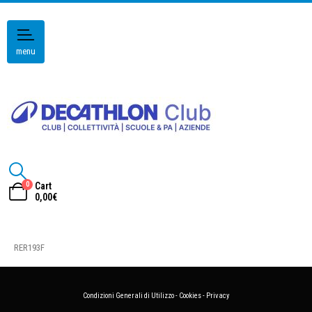
menu
0
Cart
0,00
€
RER193F
Condizioni Generali di Utilizzo
-
Cookies
-
Privacy