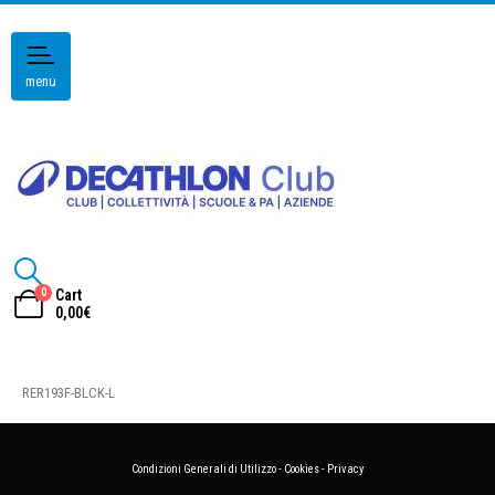
menu
0
Cart
0,00
€
RER193F-BLCK-L
Condizioni Generali di Utilizzo
-
Cookies
-
Privacy