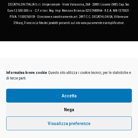
DECATHLON ITALIA S.r.l. Unipersonale - Viale Valassina, 268 - 20851 Lissone (MB) Cap. Soc.
Euro 12.500.000 i.v. - C.F. e Iscr. Reg. Imp. Monza e Brianza 02137480964 - R.E.A. MB-1370021 -
P.IVA. 11005760159 - Direzione e coordinamento art. 2497 C.C. DECATHLON SA, Villeneuve
D'Ascq, Francia Le foto dei prodotti presenti sul sito sono puramente esemplificative.
Informativa breve cookie
Questo sito utilizza i cookie tecnici, per le statistiche e
di terze parti.
Accetta
Nega
Visualizza preferenze