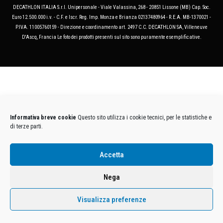
DECATHLON ITALIA S.r.l. Unipersonale - Viale Valassina, 268 - 20851 Lissone (MB) Cap. Soc.
Euro 12.500.000 i.v. - C.F. e Iscr. Reg. Imp. Monza e Brianza 02137480964 - R.E.A. MB-1370021 -
P.IVA. 11005760159 - Direzione e coordinamento art. 2497 C.C. DECATHLON SA, Villeneuve
D'Ascq, Francia Le foto dei prodotti presenti sul sito sono puramente esemplificative.
Informativa breve cookie
Questo sito utilizza i cookie tecnici, per le statistiche e
di terze parti.
Accetta
Nega
Visualizza preferenze