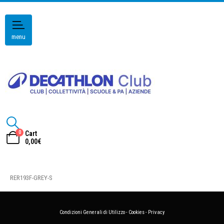
menu
0
Cart
0,00
€
RER193F-GREY-S
Condizioni Generali di Utilizzo
-
Cookies
-
Privacy