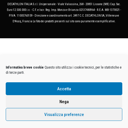
DECATHLON ITALIA S.r.l. Unipersonale - Viale Valassina, 268 - 20851 Lissone (MB) Cap. Soc.
Euro 12.500.000 i.v. - C.F. e Iscr. Reg. Imp. Monza e Brianza 02137480964 - R.E.A. MB-1370021 -
P.IVA. 11005760159 - Direzione e coordinamento art. 2497 C.C. DECATHLON SA, Villeneuve
D'Ascq, Francia Le foto dei prodotti presenti sul sito sono puramente esemplificative.
Informativa breve cookie
Questo sito utilizza i cookie tecnici, per le statistiche e
di terze parti.
Accetta
Nega
Visualizza preferenze