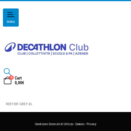
menu
0
Cart
0,00
€
RER193F-GREY-XL
Condizioni Generali di Utilizzo
-
Cookies
-
Privacy