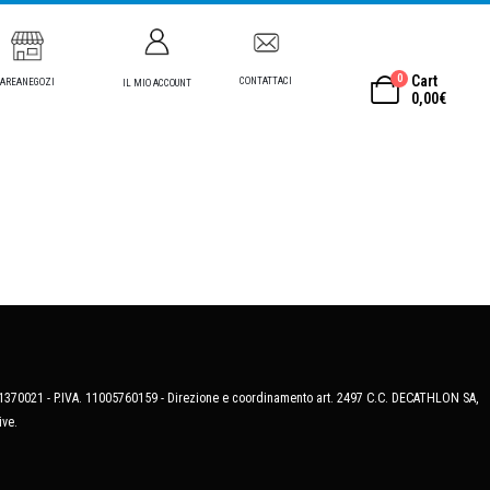
0
Cart
CONTATTACI
AREANEGOZI
IL MIO ACCOUNT
0,00
€
MB-1370021 - P.IVA. 11005760159 - Direzione e coordinamento art. 2497 C.C. DECATHLON SA,
ive.