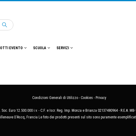
OTTI EVENTO
SCUOLA
SERVIZI
Condizioni Generali di Utilizzo
-
Cookies
-
Privacy
 Soc. Euro 12.500.000 i.v. - C.F. e Iscr. Reg. Imp. Monza e Brianza 02137480964 - R.E.A. 
illeneuve D'Ascq, Francia Le foto dei prodotti presenti sul sito sono puramente esemplificat