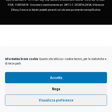
P.IVA. 11005760159 - Direzione e coordinamento art. 2497 C.C. DECATHLON SA, Villeneuve
D'Ascq, Francia Le foto dei prodotti presenti sul sito sono puramente esemplificative.
Informativa breve cookie
Questo sito utilizza i cookie tecnici, per le statistiche e
di terze parti.
Accetta
Nega
Visualizza preferenze