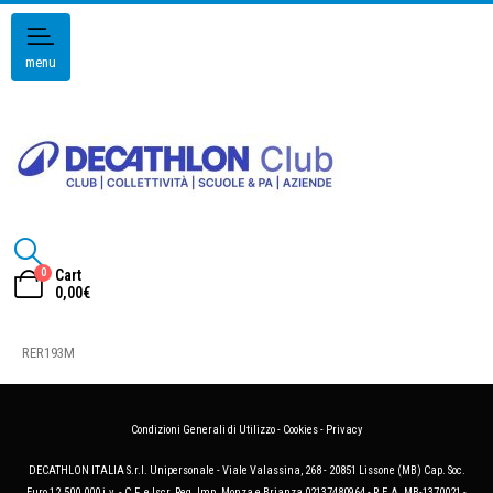
menu
0
Cart
0,00
€
RER193M
Condizioni Generali di Utilizzo
-
Cookies
-
Privacy
DECATHLON ITALIA S.r.l. Unipersonale - Viale Valassina, 268 - 20851 Lissone (MB) Cap. Soc.
Euro 12.500.000 i.v. - C.F. e Iscr. Reg. Imp. Monza e Brianza 02137480964 - R.E.A. MB-1370021 -