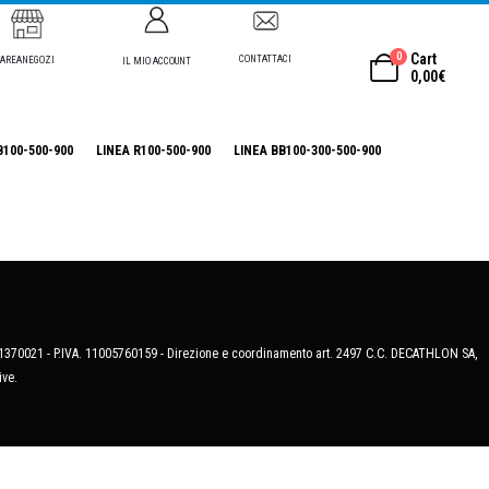
0
Cart
CONTATTACI
AREANEGOZI
IL MIO ACCOUNT
0,00
€
B100-500-900
LINEA R100-500-900
LINEA BB100-300-500-900
MB-1370021 - P.IVA. 11005760159 - Direzione e coordinamento art. 2497 C.C. DECATHLON SA,
ive.