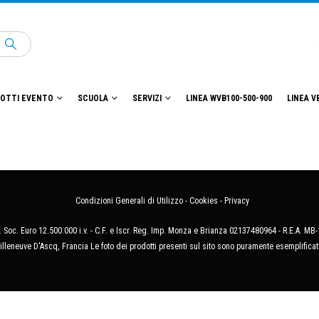
OTTI EVENTO
SCUOLA
SERVIZI
LINEA WVB100-500-900
LINEA V
Condizioni Generali di Utilizzo
-
Cookies
-
Privacy
 Soc. Euro 12.500.000 i.v. - C.F. e Iscr. Reg. Imp. Monza e Brianza 02137480964 - R.E.A. 
illeneuve D'Ascq, Francia Le foto dei prodotti presenti sul sito sono puramente esemplificat