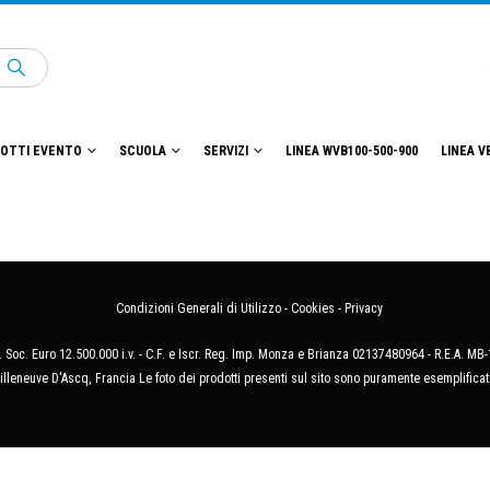
OTTI EVENTO
SCUOLA
SERVIZI
LINEA WVB100-500-900
LINEA V
Condizioni Generali di Utilizzo
-
Cookies
-
Privacy
 Soc. Euro 12.500.000 i.v. - C.F. e Iscr. Reg. Imp. Monza e Brianza 02137480964 - R.E.A. 
illeneuve D'Ascq, Francia Le foto dei prodotti presenti sul sito sono puramente esemplificat