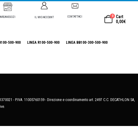
0
Cart
CONTATTACI
AREANEGOZI
IL MIO ACCOUNT
0,00
€
B100-500-900
LINEA R100-500-900
LINEA BB100-300-500-900
MB-1370021 - P.IVA. 11005760159 - Direzione e coordinamento art. 2497 C.C. DECATHLON SA,
ive.