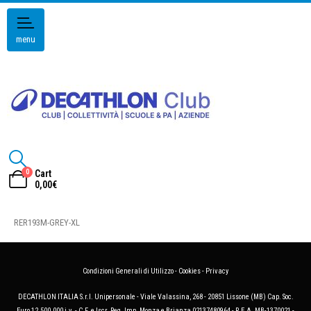
menu
0
Cart
0,00
€
RER193M-GREY-XL
Condizioni Generali di Utilizzo
-
Cookies
-
Privacy
DECATHLON ITALIA S.r.l. Unipersonale - Viale Valassina, 268 - 20851 Lissone (MB) Cap. Soc.
Euro 12.500.000 i.v. - C.F. e Iscr. Reg. Imp. Monza e Brianza 02137480964 - R.E.A. MB-1370021 -