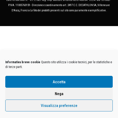
P.IVA. 11005760159 - Direzione e coordinamento art. 2497 C.C. DECATHLON SA, Villeneuve
D'Ascq, Francia Le foto dei prodotti presenti sul sito sono puramente esemplificative.
Informativa breve cookie
Questo sito utilizza i cookie tecnici, per le statistiche e
di terze parti.
Accetta
Nega
Visualizza preferenze