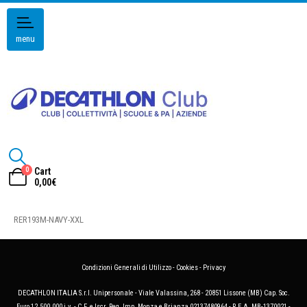
menu
0
Cart
0,00
€
RER193M-NAVY-XXL
Condizioni Generali di Utilizzo
-
Cookies
-
Privacy
DECATHLON ITALIA S.r.l. Unipersonale - Viale Valassina, 268 - 20851 Lissone (MB) Cap. Soc.
Euro 12.500.000 i.v. - C.F. e Iscr. Reg. Imp. Monza e Brianza 02137480964 - R.E.A. MB-1370021 -