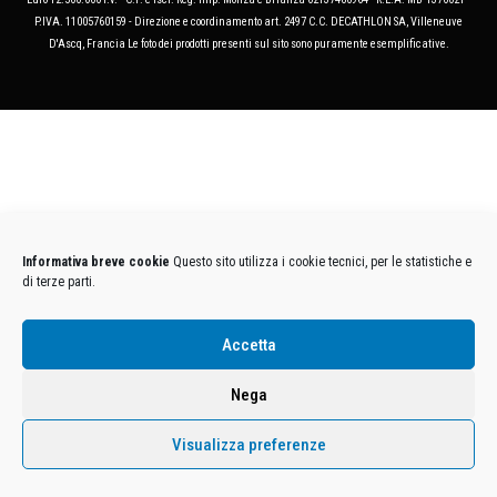
P.IVA. 11005760159 - Direzione e coordinamento art. 2497 C.C. DECATHLON SA, Villeneuve
D'Ascq, Francia Le foto dei prodotti presenti sul sito sono puramente esemplificative.
Informativa breve cookie
Questo sito utilizza i cookie tecnici, per le statistiche e
di terze parti.
Accetta
Nega
Visualizza preferenze