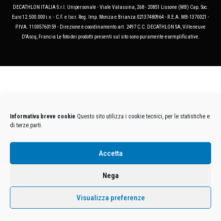
DECATHLON ITALIA S.r.l. Unipersonale - Viale Valassina, 268 - 20851 Lissone (MB) Cap. Soc.
Euro 12.500.000 i.v. - C.F. e Iscr. Reg. Imp. Monza e Brianza 02137480964 - R.E.A. MB-1370021 -
P.IVA. 11005760159 - Direzione e coordinamento art. 2497 C.C. DECATHLON SA, Villeneuve
D'Ascq, Francia Le foto dei prodotti presenti sul sito sono puramente esemplificative.
Informativa breve cookie
Questo sito utilizza i cookie tecnici, per le statistiche e
di terze parti.
Accetta
Nega
Visualizza preferenze