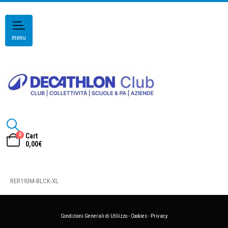
menu
0
Cart
0,00
€
RER193M-BLCK-XL
Condizioni Generali di Utilizzo
-
Cookies
-
Privacy