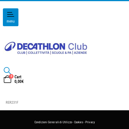
menu
0
Cart
0,00
€
RER231F
Condizioni Generali di Utilizzo
-
Cookies
-
Privacy