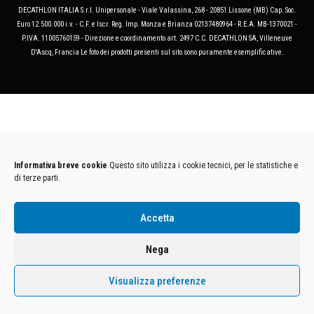
DECATHLON ITALIA S.r.l. Unipersonale - Viale Valassina, 268 - 20851 Lissone (MB) Cap. Soc.
Euro 12.500.000 i.v. - C.F. e Iscr. Reg. Imp. Monza e Brianza 02137480964 - R.E.A. MB-1370021 -
P.IVA. 11005760159 - Direzione e coordinamento art. 2497 C.C. DECATHLON SA, Villeneuve
D'Ascq, Francia Le foto dei prodotti presenti sul sito sono puramente esemplificative.
Informativa breve cookie
Questo sito utilizza i cookie tecnici, per le statistiche e
di terze parti.
Accetta
Nega
Visualizza preferenze